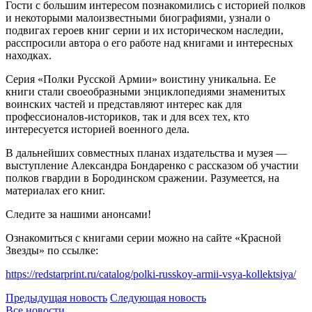
Гости с большим интересом познакомились с историей полков
и некоторыми малоизвестными биографиями, узнали о
подвигах героев книг серии и их историческом наследии,
расспросили автора о его работе над книгами и интересных
находках.
Серия «Полки Русской Армии» воистину уникальна. Ее
книги стали своеобразными энциклопедиями знаменитых
воинских частей и представляют интерес как для
профессионалов-историков, так и для всех тех, кто
интересуется историей военного дела.
В дальнейших совместных планах издательства и музея —
выступление Александра Бондаренко с рассказом об участии
полков гвардии в Бородинском сражении. Разумеется, на
материалах его книг.
Следите за нашими анонсами!
Ознакомиться с книгами серии можно на сайте «Красной
Звезды» по ссылке:
https://redstarprint.ru/catalog/polki-russkoy-armii-vsya-kollektsiya/
Предыдущая новость
Следующая новость
Все новости