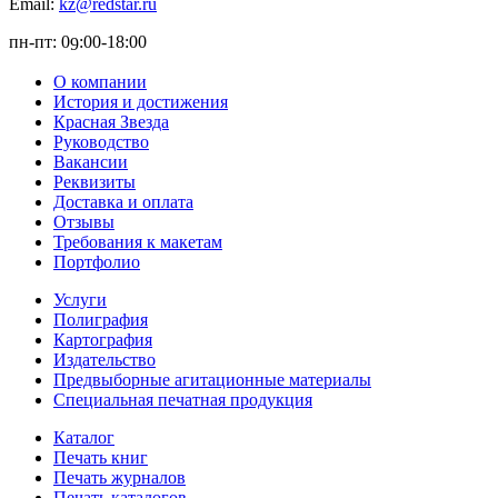
Email:
kz@redstar.ru
пн-пт: 0
:00-1
8
:00
9
О компании
История и достижения
Красная Звезда
Руководство
Вакансии
Реквизиты
Доставка и оплата
Отзывы
Требования к макетам
Портфолио
Услуги
Полиграфия
Картография
Издательство
Предвыборные агитационные материалы
Специальная печатная продукция
Каталог
Печать книг
Печать журналов
Печать каталогов