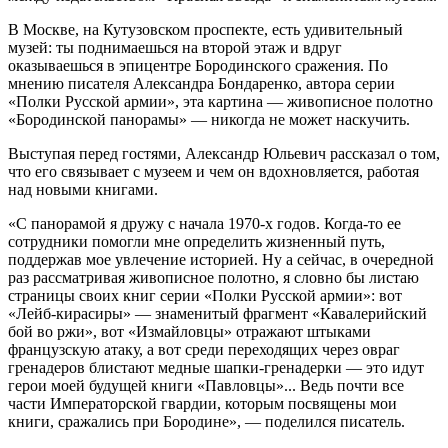
В Москве, на Кутузовском проспекте, есть удивительный
музей: ты поднимаешься на второй этаж и вдруг
оказываешься в эпицентре Бородинского сражения. По
мнению писателя Александра Бондаренко, автора серии
«Полки Русской армии», эта картина — живописное полотно
«Бородинской панорамы» — никогда не может наскучить.
Выступая перед гостями, Александр Юльевич рассказал о том,
что его связывает с музеем и чем он вдохновляется, работая
над новыми книгами.
«С панорамой я дружу с начала 1970-х годов. Когда-то ее
сотрудники помогли мне определить жизненный путь,
поддержав мое увлечение историей. Ну а сейчас, в очередной
раз рассматривая живописное полотно, я словно бы листаю
страницы своих книг серии «Полки Русской армии»: вот
«Лейб-кирасиры» — знаменитый фрагмент «Кавалерийский
бой во ржи», вот «Измайловцы» отражают штыками
французскую атаку, а вот среди переходящих через овраг
гренадеров блистают медные шапки-гренадерки — это идут
герои моей будущей книги «Павловцы»... Ведь почти все
части Императорской гвардии, которым посвящены мои
книги, сражались при Бородине», — поделился писатель.