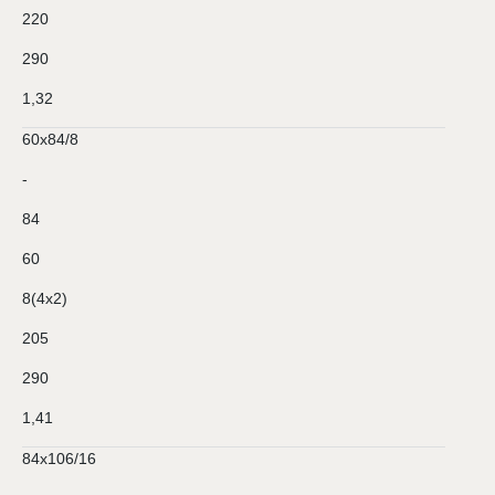
220
290
1,32
60х84/8
-
84
60
8(4х2)
205
290
1,41
84х106/16