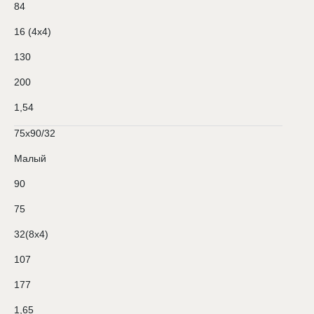
84
16 (4х4)
130
200
1,54
75х90/32
Малый
90
75
32(8х4)
107
177
1,65