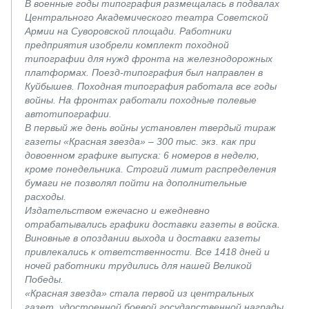
В военные годы типография размещалась в подвалах
Центрального Академического театра Советской
Армии на Суворовской площади. Работники
предприятия изобрели комплект походной
типографии для нужд фронта на железнодорожных
платформах. Поезд-типография был направлен в
Куйбышев. Походная типография работала все годы
войны. На фронтах работали походные полевые
автотипографии.
В первый же день войны установлен твердый тираж
газеты «Красная звезда» – 300 тыс. экз. как при
довоенном графике выпуска: 6 номеров в неделю,
кроме понедельника. Строгий лимит распределения
бумаги не позволял пойти на дополнительные
расходы.
Издательством ежечасно и ежедневно
отрабатывались графики доставки газеты в войска.
Виновные в опоздании выхода и доставки газеты
привлекались к ответственности. Все 1418 дней и
ночей работники трудились для нашей Великой
Победы.
«Красная звезда» стала первой из центральных
газет, удостоенной боевой государственной награды