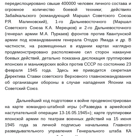
передислоцировано свыше 400000 человек личного состава и
огромное количество боевой техники; действиях
Забайкальского (командующий Маршал Советского Союза
Р.Я. Малиновский), 1-го Дальневосточного (Маршал
Советского Союза К.А. Мерецков) и 2-го Дальневосточного
(генерал армии М.А. Пуркаев) фронтов против Квантунской
армии под командованием генерала Отодзо Ямада и др. В
частности, на размещенных в издании картах наглядно
продемонстрировано расположение сил сторон накануне
боевых действий, детально показана дислокация группировки
японских и маньчжурских войск против СССР по состоянию 23
февраля 1945 года. Здесь же приводится секретная
Директива Ставки советского Верховного главнокомандования
об организации обороны в случае нападения Японии на
Советский Союз.
Дальнейший ход подготовки к войне продемонстрирован
на карте командно-штабной игры («Разведка в армейской
наступательной операции 13-16.05.1945»); карте группировки
японской армии по театрам военных действий на 15 июня
1945 года за личной подписью начальника Главного
разведывательного управления Генерального штаба КА