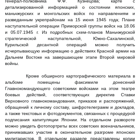
генерал-полковника Ф.Ф. Кузнецова; карте с
детализированной информацией о состоянии японских,
маньчжурских и монгольских войск по направлениям и
разведанным укрепрайонам на 15 июня 1945 года; Плане
наступательной операции Приморской группы войск на 18.06
и 05.07.1945 г. Из подробных схем-планов Маньчжурской
стратегической наступательной, Южно-Сахалинской,
Курильской десантной операций можно получить
исчерпывающую информацию о действиях Красной армии на
Дальнем Востоке на завершающем этапе Второй мировой
войны.
Кроме обширного картографического материала в
альбоме помещены факсимиле донесений
Главнокомандующего советскими войсками на этом театре
боевых действий, соответствующих директив Ставки
Верховного главнокомандования, приказов и распоряжений,
обращений к личному составу, шифротелеграмм и докладов,
а также текстовых и фотодокументов, связанных с процедурой
подписания капитуляции Японии. На отдельном развороте
можно увидеть фотопортреты всех советских военачальников,
принимавших участие в окончательном разгроме японских
милитаристов. В отдельном разделе представлены копии